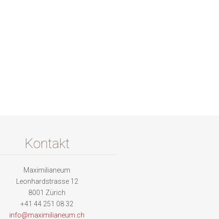
Kontakt
Maximilianeum
Leonhardstrasse 12
8001 Zürich
+41 44 251 08 32
info@max
imiliane
um.ch