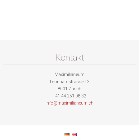
Kontakt
Maximilianeum
Leonhardstrasse 12
8001 Zürich
+41 44 251 08 32
info@max
imiliane
um.ch